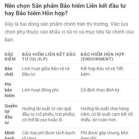
Nên chọn Sản phẩm Bảo hiểm Liên kết đầu tư
hay Bảo hiểm Hỗn hợp?
Đây là hai dòng sản phẩm chính trên thị trường. Việc lựa
chọn phụ thuộc vào khẩu vị rủi ro và mục tiêu tài chính của
bạn.
ĐẶC
BẢO HIỂM LIÊN KẾT ĐẦU
BẢO HIỂM HỖN HỢP
ĐIỂM
TƯ (UL/ILP)
(ENDOWMENT)
Bản
Linh hoạt giữa Bảo vệ và
Kết hợp Bảo vệ và Tiết
chất
Đầu tư.
kiệm.
Phí
bảo
Linh hoạt đóng phí.
Cố định theo định kỳ.
hiểm
Quyền
Hưởng lãi suất từ các quỹ
Hưởng lãi suất chia hàng
lợi
đầu tư (cổ phiếu, trái phiếu),
năm, có lãi suất cam kết tối
đầu
có thể lãi cao hoặc lỗ.
thiểu. An toàn hơn.
tư
Minh
Các loại phí được tách bạch
Phí được gộp chung, khó
bạch
rõ ràng.
theo dõi.