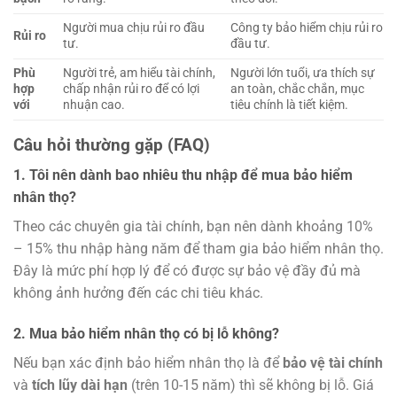
Người mua chịu rủi ro đầu
Công ty bảo hiểm chịu rủi ro
Rủi ro
tư.
đầu tư.
Phù
Người trẻ, am hiểu tài chính,
Người lớn tuổi, ưa thích sự
hợp
chấp nhận rủi ro để có lợi
an toàn, chắc chắn, mục
với
nhuận cao.
tiêu chính là tiết kiệm.
Câu hỏi thường gặp (FAQ)
1. Tôi nên dành bao nhiêu thu nhập để mua bảo hiểm
nhân thọ?
Theo các chuyên gia tài chính, bạn nên dành khoảng 10%
– 15% thu nhập hàng năm để tham gia bảo hiểm nhân thọ.
Đây là mức phí hợp lý để có được sự bảo vệ đầy đủ mà
không ảnh hưởng đến các chi tiêu khác.
2. Mua bảo hiểm nhân thọ có bị lỗ không?
Nếu bạn xác định bảo hiểm nhân thọ là để
bảo vệ tài chính
và
tích lũy dài hạn
(trên 10-15 năm) thì sẽ không bị lỗ. Giá