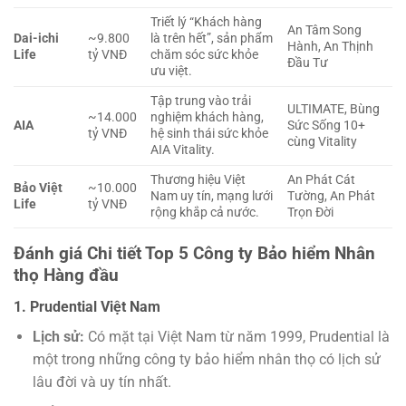
Triết lý “Khách hàng
An Tâm Song
Dai-ichi
~9.800
là trên hết”, sản phẩm
Hành, An Thịnh
Life
tỷ VNĐ
chăm sóc sức khỏe
Đầu Tư
ưu việt.
Tập trung vào trải
ULTIMATE, Bùng
~14.000
nghiệm khách hàng,
AIA
Sức Sống 10+
tỷ VNĐ
hệ sinh thái sức khỏe
cùng Vitality
AIA Vitality.
Thương hiệu Việt
An Phát Cát
Bảo Việt
~10.000
Nam uy tín, mạng lưới
Tường, An Phát
Life
tỷ VNĐ
rộng khắp cả nước.
Trọn Đời
Đánh giá Chi tiết Top 5 Công ty Bảo hiểm Nhân
thọ Hàng đầu
1. Prudential Việt Nam
Lịch sử:
Có mặt tại Việt Nam từ năm 1999, Prudential là
một trong những công ty bảo hiểm nhân thọ có lịch sử
lâu đời và uy tín nhất.