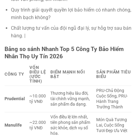
Quy trình giải quyết quyền lợi bảo hiểm có nhanh chóng,
minh bạch không?
Chất lượng tư vấn của đội ngũ đại lý, sự hỗg trợ sau bán
hàng. |
Bảng so sánh Nhanh Top 5 Công Ty Bảo Hiểm
Nhân Thọ Uy Tín 2026
VỐN
ĐIỀU LỆ
ĐIỂM MẠNH NỔI
SẢN PHẨM TIÊU
CÔNG TY
(ƯỚC
BẬT
BIỂU
TÍNH)
PRU-Chủ Động
Thương hiệu lâu đời,
~10.000
Cuộc Sống, PRU-
Prudential
tài chính vững mạnh,
tỷ VNĐ
Hành Trang
sản phẩm đa dạng.
Trưởng Thành
Vốn điều lệ lớn nhất,
Món Quà Tương
~22.000
tiên phong sản phẩm
Manulife
Lai, Cuộc Sống
tỷ VNĐ
sức khỏe, dịch vụ số
Tươi Đẹp Ưu Việt
hóa.