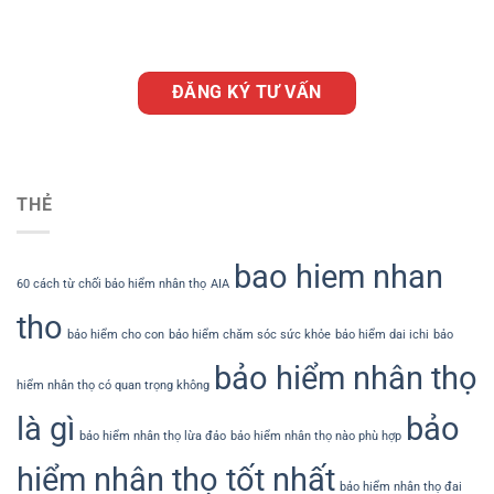
ĐĂNG KÝ TƯ VẤN
THẺ
bao hiem nhan
60 cách từ chối bảo hiểm nhân thọ
AIA
tho
bảo hiểm cho con
bảo hiểm chăm sóc sức khỏe
bảo hiểm dai ichi
bảo
bảo hiểm nhân thọ
hiểm nhân thọ có quan trọng không
là gì
bảo
bảo hiểm nhân thọ lừa đảo
bảo hiểm nhân thọ nào phù hợp
hiểm nhân thọ tốt nhất
bảo hiểm nhân thọ đai