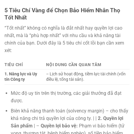
5 Tiêu Chí Vàng để Chọn Bảo Hiểm Nhân Thọ
Tốt Nhất
“Tốt nhất” không có nghĩa là đắt nhất hay quyền lợi cao
nhất, mà là “phù hợp nhất” với nhu cầu và khả năng tài
chính của bạn. Dưới đây là 5 tiêu chí cốt lõi bạn cần xem
xét:
TIÊU CHÍ
NỘI DUNG CẦN QUAN TÂM
1. Năng lực và Uy
– Lịch sử hoạt động, tiềm lực tài chính (vốn
tín Công ty
điều lệ, tổng tài sản).
Mức độ uy tín trên thị trường, các giải thưởng đã đạt
được.
Biên khả năng thanh toán (solvency margin) – cho thấy
khả năng chi trả quyền lợi của công ty. | |
2. Quyền lợi
Sản phẩm
| –
Quyền lợi bảo vệ:
Phạm vi bảo hiểm (tử
vong, thương tật, bệnh hiểm nghèo), số tiền bảo hiểm,