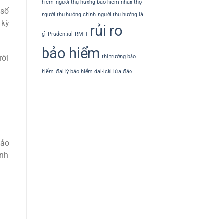
hiểm
người thụ hưởng bảo hiểm nhân thọ
 số
người thụ hưởng chính
người thụ hưởng là
 kỳ
rủi ro
gì
Prudential
RMIT
bảo hiểm
ười
thị trường bảo
ả
hiểm
đại lý bảo hiểm dai-ichi lừa đảo
bảo
ảnh