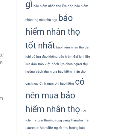
gì
bảo hiểm nhân thọ lừa đảo
bảo hiểm
bảo
nhân thọ nào phù hợp
hiểm nhân thọ
tốt nhất
bảo hiểm nhân thọ đai
từ
ichi có lừa đảo không
bảo hiểm đai ichi life
ẩm
lừa đảo
Bảo Việt
cách lựa chọn người thụ
hưởng
cách tham gia bảo hiểm nhân thọ
có
cách xác định mức phí bảo hiểm
nên mua bảo
ẩm
hiểm nhân thọ
Dai-
ichi life
giải thưởng rồng vàng
Hanwha life
Laureate
Manulife
người thụ hưởng bảo
i