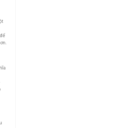
ột
 để
hơn.
hĩa
p
e
u