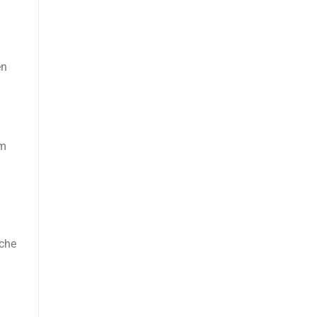
ên
ểm
 che