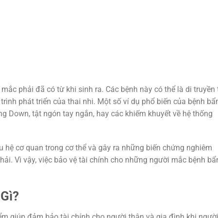
ắc phải đã có từ khi sinh ra. Các bệnh này có thể là di truyền 
rình phát triển của thai nhi. Một số ví dụ phổ biến của bệnh b
ng Down, tật ngón tay ngắn, hay các khiếm khuyết về hệ thống
 hệ cơ quan trong cơ thể và gây ra những biến chứng nghiêm
hải. Vì vậy, việc bảo vệ tài chính cho những người mắc bệnh b
 Gì?
ểm giúp đảm bảo tài chính cho người thân và gia đình khi ngườ