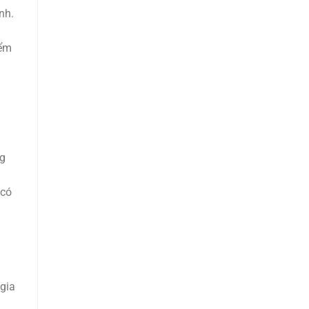
nh.
h
iểm
ng
 có
gia