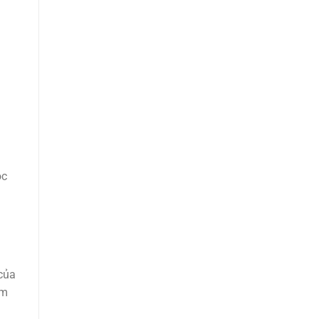
ộc
của
ểm