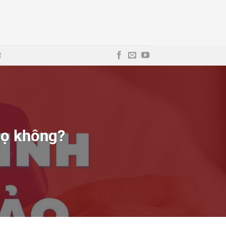
E
họ không?