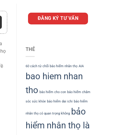
ĐĂNG KÝ TƯ VẤN
a
THẺ
 họ
về
60 cách từ chối bảo hiểm nhân thọ
AIA
bao hiem nhan
tho
bảo hiểm cho con
bảo hiểm chăm
sóc sức khỏe
bảo hiểm dai ichi
bảo hiểm
bảo
nhân thọ có quan trọng không
hiểm nhân thọ là