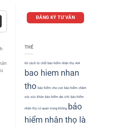
ĐĂNG KÝ TƯ VẤN
THẺ
nh
i
nhân
60 cách từ chối bảo hiểm nhân thọ
AIA
ưu
bao hiem nhan
tho
bảo hiểm cho con
bảo hiểm chăm
sóc sức khỏe
bảo hiểm dai ichi
bảo hiểm
bảo
nhân thọ có quan trọng không
hiểm nhân thọ là