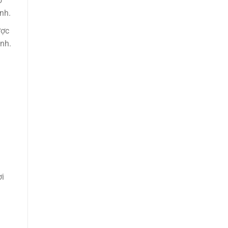
o
nh.
ược
nh.
ời