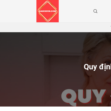
Bỏ
qua
nội
dung
Quy địn