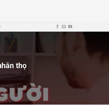
E
nhân thọ