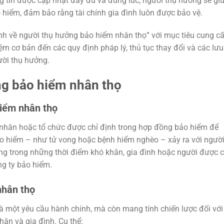
g tin được cập nhật đầy đủ và đúng lúc, người thụ hưởng sẽ gi
o hiểm, đảm bảo rằng tài chính gia đình luôn được bảo vệ.
định về người thụ hưởng bảo hiểm nhân thọ” với mục tiêu cung c
iệm cơ bản đến các quy định pháp lý, thủ tục thay đổi và các lưu
ười thụ hưởng.
ng bảo hiểm nhân thọ
hiểm nhân thọ
 nhân hoặc tổ chức được chỉ định trong hợp đồng bảo hiểm để
bảo hiểm – như tử vong hoặc bệnh hiểm nghèo – xảy ra với ngườ
g trong những thời điểm khó khăn, gia đình hoặc người được c
ng ty bảo hiểm.
nhân thọ
à một yêu cầu hành chính, mà còn mang tính chiến lược đối với
hân và gia đình. Cụ thể: