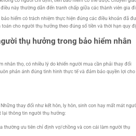
không có người chỉ định, tiền bảo hiểm có thể được chuyển gia
, điều này thường dẫn đến tranh chấp giữa các thành viên gia đì
 bảo hiểm có trách nhiệm thực hiện đúng các điều khoản đã đ
 toán cho người thụ hưởng theo đúng số tiền và thời hạn quy đị
người thụ hưởng trong bảo hiểm nhân
 nhân thọ, có nhiều lý do khiến người mua cần phải thay đổi
luôn phản ánh đúng tình hình thực tế và đảm bảo quyền lợi cho
 Những thay đổi như kết hôn, ly hôn, sinh con hay mất mát ngư
 lại thông tin người thụ hưởng:
a thường ưu tiên chỉ định vợ/chồng và con cái làm người thụ