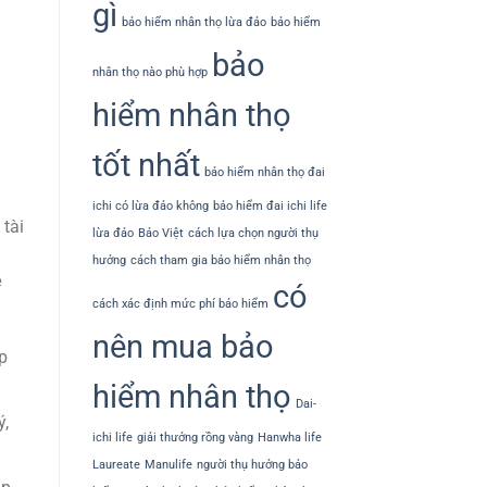
gì
bảo hiểm nhân thọ lừa đảo
bảo hiểm
bảo
nhân thọ nào phù hợp
hiểm nhân thọ
tốt nhất
bảo hiểm nhân thọ đai
ichi có lừa đảo không
bảo hiểm đai ichi life
 tài
lừa đảo
Bảo Việt
cách lựa chọn người thụ
hưởng
cách tham gia bảo hiểm nhân thọ
ề
có
cách xác định mức phí bảo hiểm
nên mua bảo
p
hiểm nhân thọ
Dai-
ý,
ichi life
giải thưởng rồng vàng
Hanwha life
Laureate
Manulife
người thụ hưởng bảo