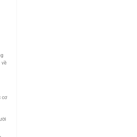
ng
i về
c cơ
ười