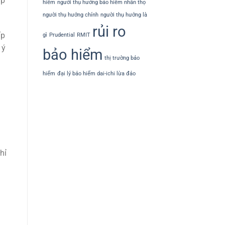
úp
hiểm
người thụ hưởng bảo hiểm nhân thọ
người thụ hưởng chính
người thụ hưởng là
rủi ro
ấp
gì
Prudential
RMIT
 ý
bảo hiểm
thị trường bảo
hiểm
đại lý bảo hiểm dai-ichi lừa đảo
i
hỉ