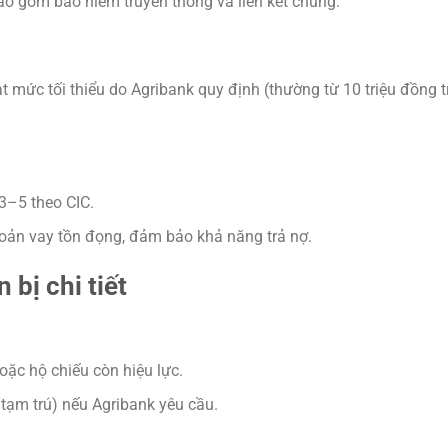
 gồm bảo hiểm truyền thống và liên kết chung.
đạt mức tối thiểu do Agribank quy định (thường từ 10 triệu đồng t
3–5 theo CIC.
hoản vay tồn đọng, đảm bảo khả năng trả nợ.
 bị chi tiết
c hộ chiếu còn hiệu lực.
 tạm trú) nếu Agribank yêu cầu.