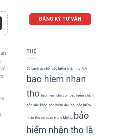
ĐĂNG KÝ TƯ VẤN
g
THẺ
sản
ọ
 vệ
60 cách từ chối bảo hiểm nhân thọ
AIA
ữa
bao hiem nhan
tho
bảo hiểm cho con
bảo hiểm chăm
ch
sóc sức khỏe
bảo hiểm dai ichi
bảo hiểm
bảo
k
nhân thọ có quan trọng không
hiểm nhân thọ là