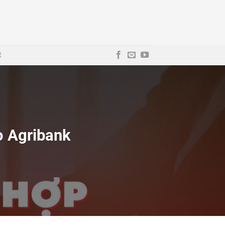
E
ọ Agribank