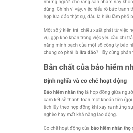
những người cho rằng sản phẩm này không
dùng. Chính vì vậy, việc hiểu rõ bức tranh 
hợp lừa đảo thật sự, đâu là hiểu lầm phổ bi
Một số ý kiến trái chiều xuất phát từ việc
vụ, gặp khó khăn trong việc yêu cầu chi tr
năng minh bạch của một số công ty bảo h
chung có phải là
lừa đảo
? Hãy cùng phân t
Bản chất của bảo hiểm n
Định nghĩa và cơ chế hoạt động
Bảo hiểm nhân thọ
là hợp đồng giữa ngườ
cam kết sẽ thanh toán một khoản tiền (gọi 
tích lũy theo hợp đồng khi xảy ra những s
nghèo hay mất khả năng lao động.
Cơ chế hoạt động của
bảo hiểm nhân thọ
d