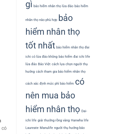
gì
bảo hiểm nhân thọ lừa đảo
bảo hiểm
bảo
nhân thọ nào phù hợp
hiểm nhân thọ
tốt nhất
bảo hiểm nhân thọ đai
ichi có lừa đảo không
bảo hiểm đai ichi life
lừa đảo
Bảo Việt
cách lựa chọn người thụ
hưởng
cách tham gia bảo hiểm nhân thọ
có
cách xác định mức phí bảo hiểm
nên mua bảo
hiểm nhân thọ
Dai-
m
ichi life
giải thưởng rồng vàng
Hanwha life
g có
Laureate
Manulife
người thụ hưởng bảo