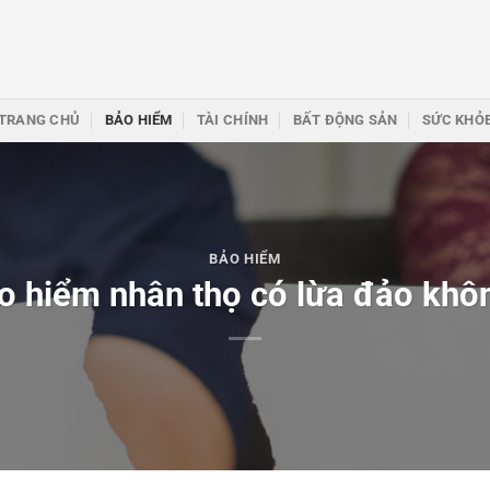
TRANG CHỦ
BẢO HIỂM
TÀI CHÍNH
BẤT ĐỘNG SẢN
SỨC KHỎ
BẢO HIỂM
o hiểm nhân thọ có lừa đảo khô