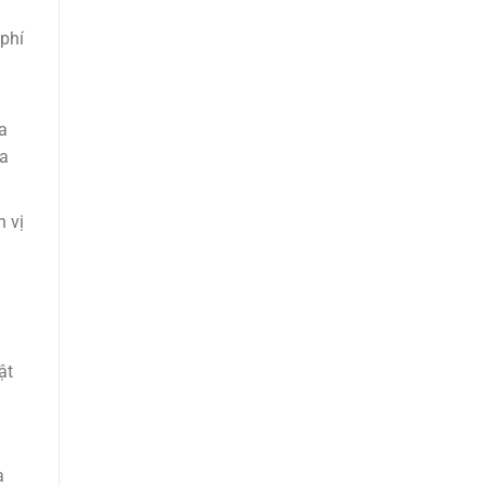
phí
a
ủa
 vị
ật
a