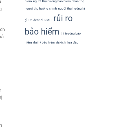
u
hiểm
người thụ hưởng bảo hiểm nhân thọ
g
người thụ hưởng chính
người thụ hưởng là
rủi ro
gì
Prudential
RMIT
bảo hiểm
ịch
thị trường bảo
hả
hiểm
đại lý bảo hiểm dai-ichi lừa đảo
m
rị
m