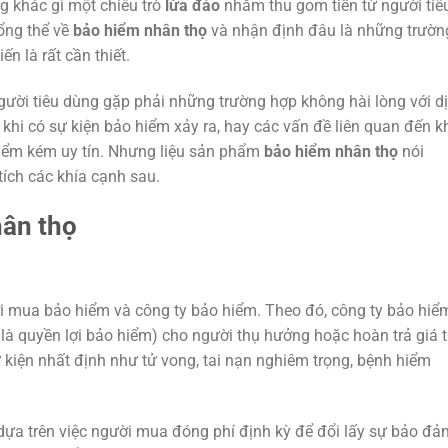
 khác gì một chiêu trò
lừa đảo
nhằm thu gom tiền từ người tiê
tổng thể về
bảo hiểm nhân thọ
và nhận định đâu là những trườn
ến là rất cần thiết.
 người tiêu dùng gặp phải những trường hợp không hài lòng với d
ả khi có sự kiện bảo hiểm xảy ra, hay các vấn đề liên quan đến k
iểm kém uy tín. Nhưng liệu sản phẩm
bảo hiểm nhân thọ
nói
ích các khía cạnh sau.
hân thọ
i mua bảo hiểm và công ty bảo hiểm. Theo đó, công ty bảo hiể
là quyền lợi bảo hiểm) cho người thụ hưởng hoặc hoàn trả giá t
ự kiện nhất định như tử vong, tai nạn nghiêm trọng, bệnh hiểm
ựa trên việc người mua đóng phí định kỳ để đổi lấy sự bảo đả