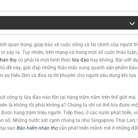
ính quan trọng, giúp bảo vệ cuộc sống và tài chính của người 
 ro xảy ra. Tuy nhiên, trên mạng và trong một số cuộc thảo luận,
hân thọ
có phải là một hình thức
lừa đảo
hay không. Bài viết d
 chủ đề này, giải đáp những thắc mắc xung quanh sản phẩm bảo
n sự hiểu lầm và đưa ra lời khuyên cho người tiêu dùng khi lựa
 một công ty lừa đảo nào tồn tại hàng trăm năm trên thế giới mà
hiên là không rồi phải không ạ? Chúng ta chỉ có thể lừa đươc mộ
được hàng trăm triệu người. Tiếp theo, ở các nước phát triển, vi
ân số. Những nước sát cạnh chúng ta như Singapore, Thái Lan, 
 tại sao
Bảo hiểm nhân thọ
vẫn phát triển mãnh mẽ ở những đấ