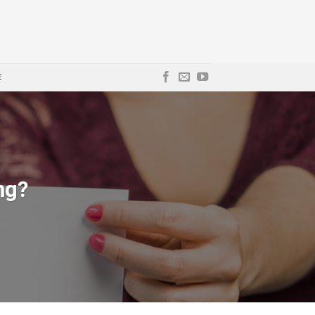
E
ng?