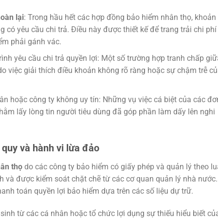
oàn lại
: Trong hầu hết các hợp đồng bảo hiểm nhân thọ, khoản 
ó yêu cầu chi trả. Điều này được thiết kế để trang trải chi phí
iểm phải gánh vác.
ình yêu cầu chi trả quyền lợi: Một số trường hợp tranh chấp giữ
o việc giải thích điều khoản không rõ ràng hoặc sự chậm trễ c
 hoặc công ty không uy tín: Những vụ việc cá biệt của các đơn
ằm lấy lòng tin người tiêu dùng đã góp phần làm dấy lên nghi
 quy và hành vi lừa đảo
ân thọ
do các công ty bảo hiểm có giấy phép và quản lý theo lu
 và được kiểm soát chặt chẽ từ các cơ quan quản lý nhà nước.
nh toán quyền lợi bảo hiểm dựa trên các số liệu dự trữ.
inh từ các cá nhân hoặc tổ chức lợi dụng sự thiếu hiểu biết củ