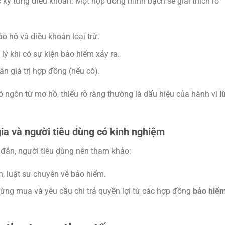
 kỹ từng điều khoản. Một hợp đồng minh bạch sẽ giải thích rõ
o hộ và điều khoản loại trừ.
 lý khi có sự kiện bảo hiểm xảy ra.
oán giá trị hợp đồng (nếu có).
ngôn từ mơ hồ, thiếu rõ ràng thường là dấu hiệu của hành vi
l
ia và người tiêu dùng có kinh nghiệm
đắn, người tiêu dùng nên tham khảo:
nh, luật sư chuyên về bảo hiểm.
từng mua và yêu cầu chi trả quyền lợi từ các hợp đồng
bảo hiể