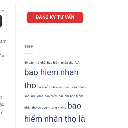
ĐĂNG KÝ TƯ VẤN
tham
THẺ
ưới
60 cách từ chối bảo hiểm nhân thọ
AIA
bao hiem nhan
tho
bảo hiểm cho con
bảo hiểm chăm
sóc sức khỏe
bảo hiểm dai ichi
bảo hiểm
t
bảo
ệc
nhân thọ có quan trọng không
tỷ
hiểm nhân thọ là
t